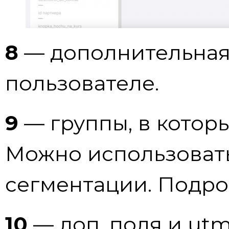
8
— дополнительная
пользователе.
9
— группы, в которы
Можно использовать
сегментации. Подроб
10
— доп. поля и utm