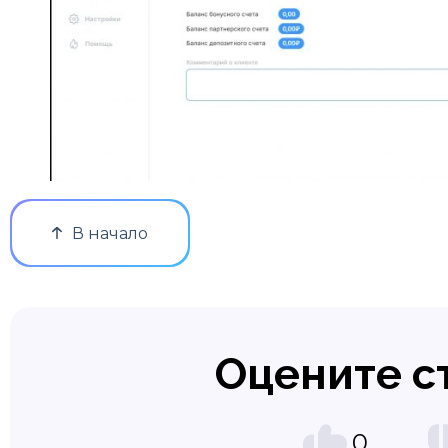
В начало
Оцените с
0