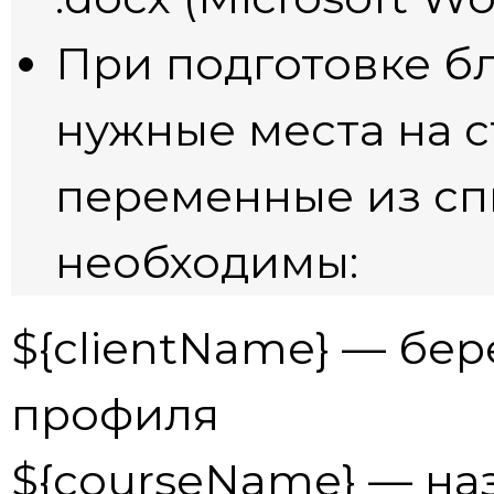
При подготовке б
нужные места на с
переменные из сп
необходимы:
${clientName} — бе
профиля
${courseName} — наз