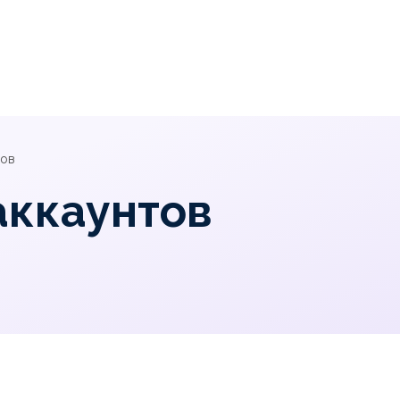
тов
аккаунтов