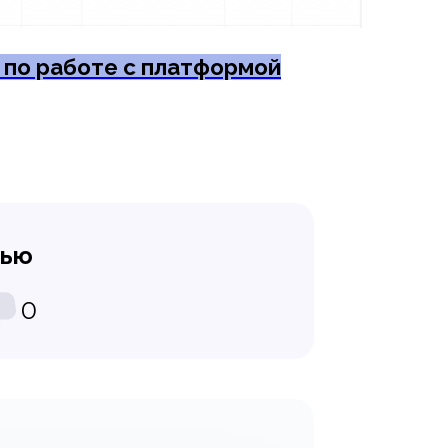
 по работе с платформой
тью
0