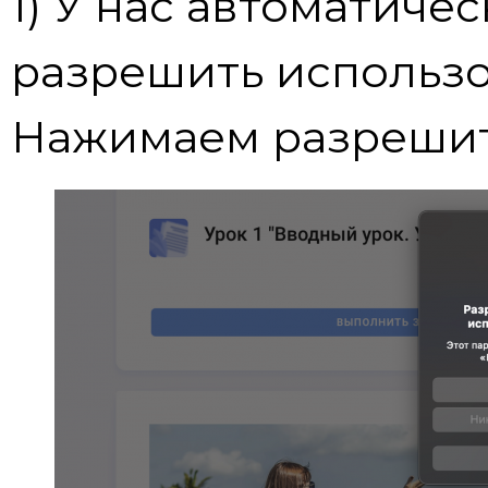
1) У нас автоматиче
разрешить использ
Нажимаем разрешит