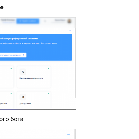
e
ого бота