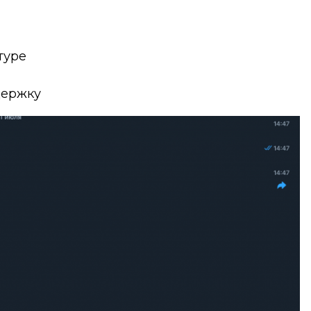
туре
держку