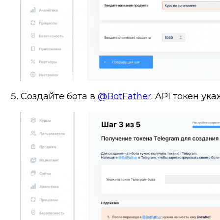
Создайте бота в
@BotFather
. API токен ука