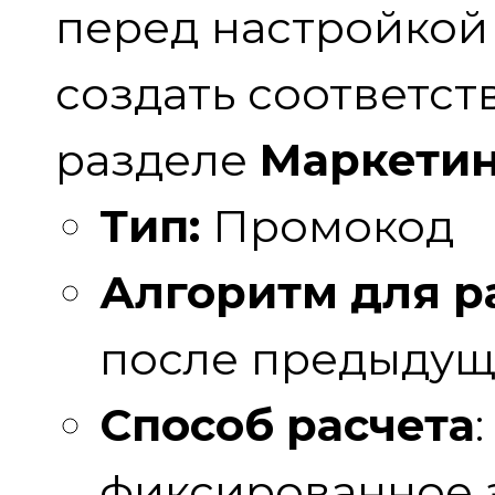
перед настройкой
создать соответс
разделе
Маркетин
Тип:
Промокод
Алгоритм для р
после предыдущ
Способ расчета
фиксированное 