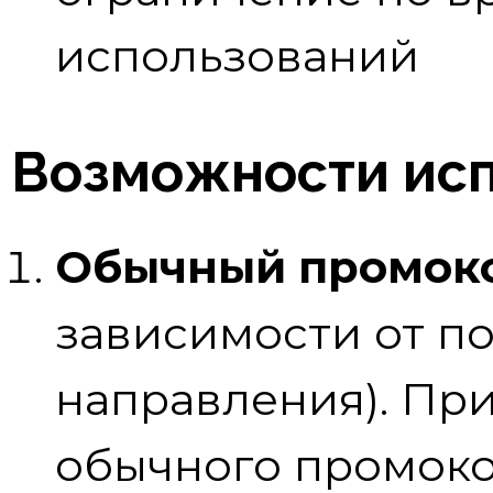
использований
Возможности исп
Обычный промок
зависимости от п
направления). Пр
обычного промоко