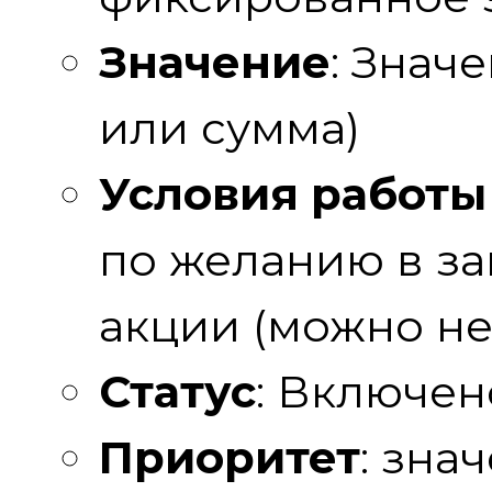
Значение
: Знач
или сумма)
Условия работы
по желанию в за
акции (можно не
Статус
: Включен
Приоритет
: зна