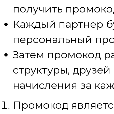
получить промоко
Каждый партнер б
персональный про
Затем промокод р
структуры, друзей
начисления за ка
Промокод являетс