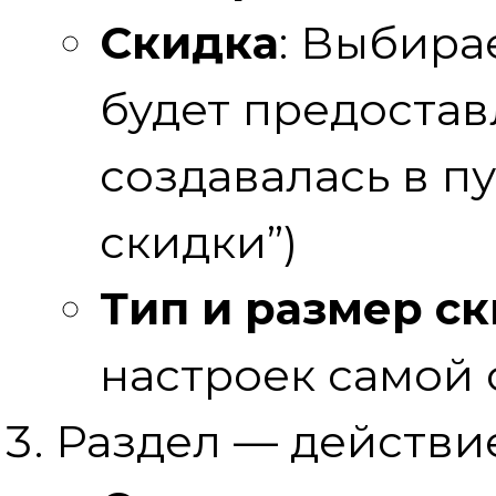
Скидка
: Выбира
будет предостав
создавалась в п
скидки”)
Тип и размер с
настроек самой 
Раздел — действи