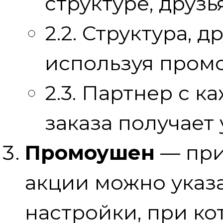
структуре, друзь
2.2. Структура, 
используя пром
2.3. Партнер с 
заказа получает
Промоушен
— при
акции можно указ
настройки, при ко