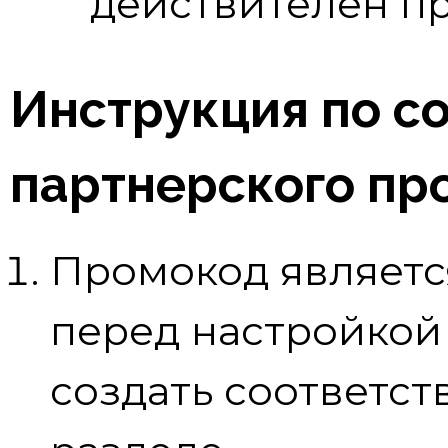
действителен п
Инструкция по с
партнерского пр
Промокод являетс
перед настройкой
создать соответс