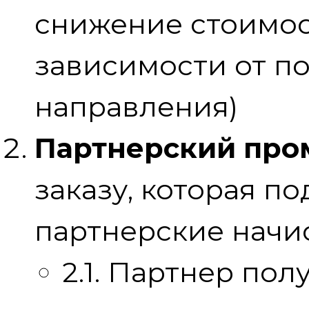
снижение стоимост
зависимости от п
направления)
Партнерский пр
заказу, которая п
партнерские начи
2.1. Партнер по