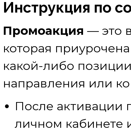
Инструкция по с
Промоакция
— это 
которая приурочена
какой-либо позиции
направления или ко
После активации 
личном кабинете 