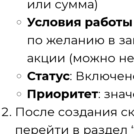
или сумма)
Условия работы
по желанию в за
акции (можно не
Статус
: Включен
Приоритет
: зна
После создания с
перейти в раздел