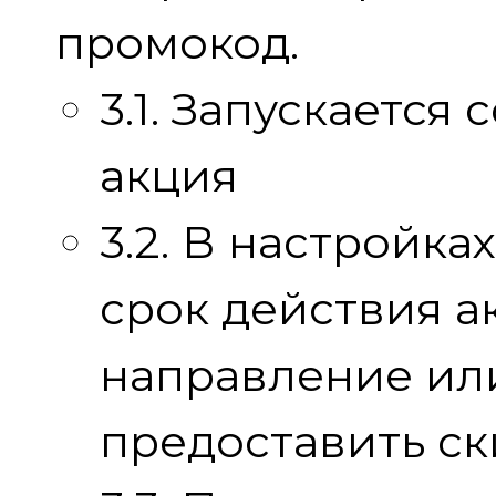
промокод.
3.1. Запускается
акция
3.2. В настройк
срок действия ак
направление ил
предоставить ск