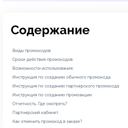
Содержание
Виды промокодов:
Сроки действия промокодов:
Возможности использования:
Инструкция по созданию обычного промокода
Инструкция по созданию партнерского промокода
Инструкция по созданию промоакции
Отчетность. Где смотреть?
Партнерский кабинет.
Как отменить промокод в заказе?