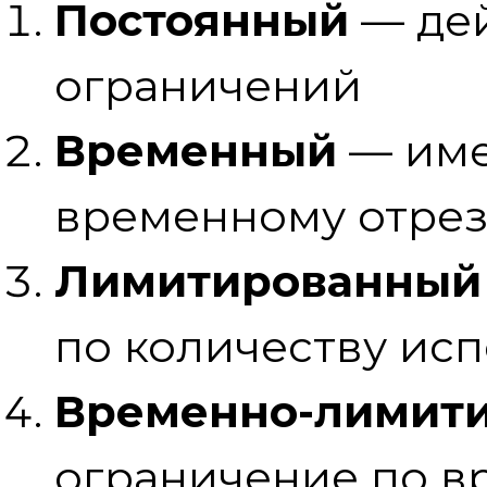
Постоянный
— дей
ограничений
Временный
— име
временному отрез
Лимитированный
по количеству ис
Временно-лимит
ограничение по в