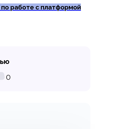
 по работе с платформой
тью
0