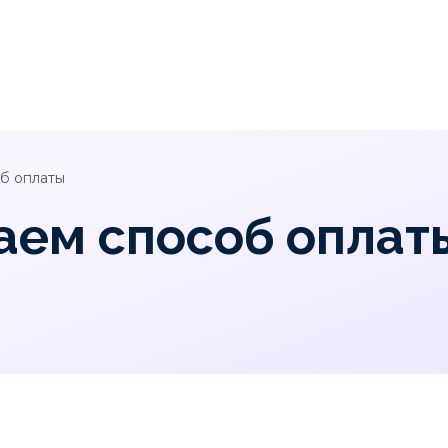
об оплаты
аем способ оплат