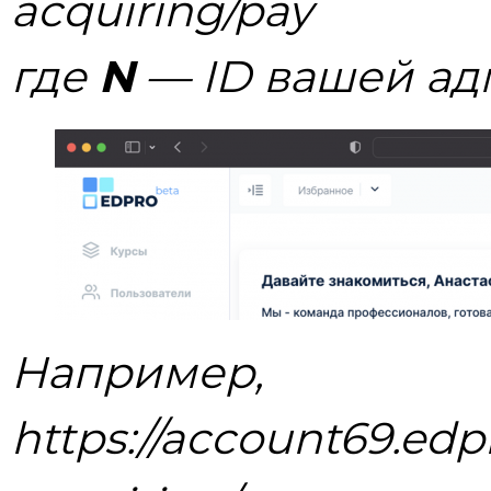
acquiring/pay
где
N
— ID вашей ад
Например,
https://account69.edpro