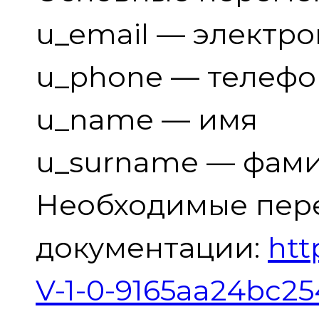
u_email — электро
u_phone — телефо
u_name — имя
u_surname — фам
Необходимые пере
документации:
htt
V-1-0-9165aa24bc2