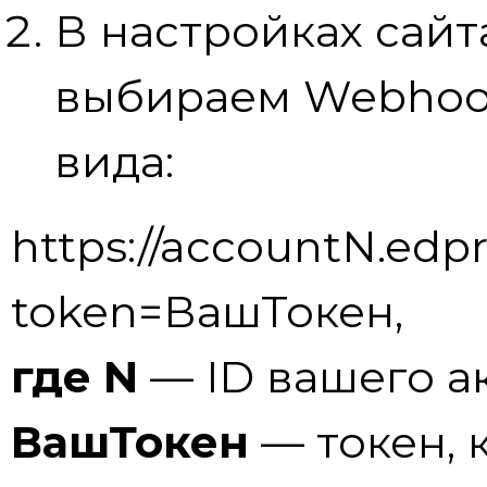
В настройках сай
выбираем Webhook
вида:
https://accountN.edpro
token=ВашТокен,
где N
— ID вашего ак
ВашТокен
— токен, 